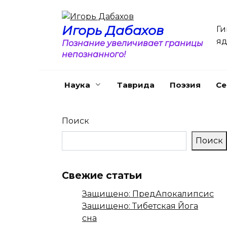
Перейти
к
Игорь Дабахов
Ги
содержанию
яд
Познание увеличивает границы
непознанного!
Наука
Таврида
Поэзия
Се
Поиск
Поиск
Свежие статьи
Защищено: ПредАпокалипсис
Защищено: Тибетская Йога
сна