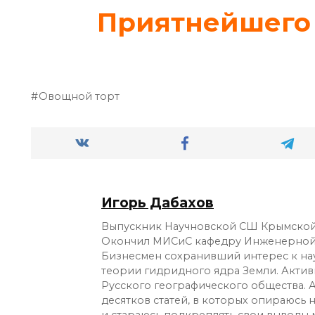
Приятнейшего а
Овощной торт
Игорь Дабахов
Выпускник Научновской СШ Крымской
Окончил МИСиС кафедру Инженерной
Бизнесмен сохранивший интерес к на
теории гидридного ядра Земли. Актив
Русского географического общества. 
десятков статей, в которых опираюсь 
и стараюсь подкреплять свои выводы