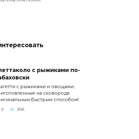
интересовать
петтаколо с рыжиками по-
абаховски
агетти с рыжиками и овощами,
иготовленные на сковороде
игинальным быстрым способом!
0
396