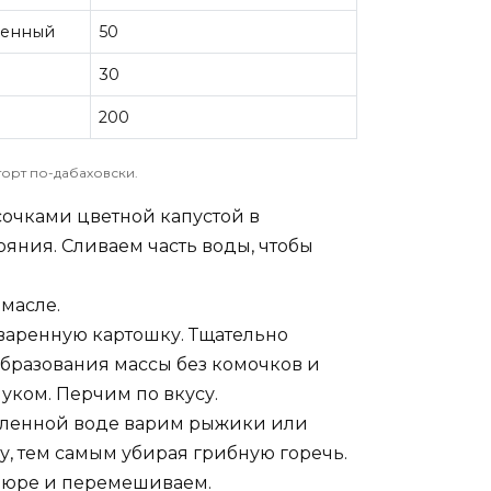
щенный
50
30
200
орт по-дабаховски.
сочками цветной капустой в
яния. Сливаем часть воды, чтобы
масле.
варенную картошку. Тщательно
образования массы без комочков и
ком. Перчим по вкусу.
оленной воде варим рыжики или
у, тем самым убирая грибную горечь.
пюре и перемешиваем.