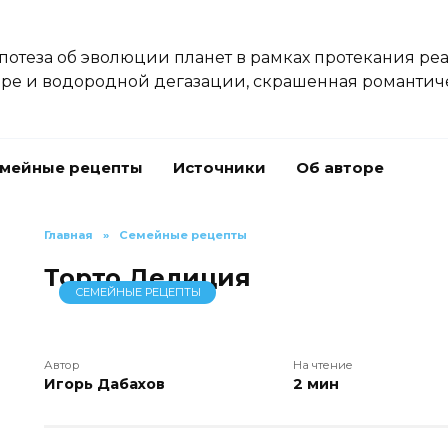
потеза об эволюции планет в рамках протекания ре
ре и водородной дегазации, скрашенная романтиче
мейные рецепты
Источники
Об авторе
Главная
»
Семейные рецепты
Торто Делиция
СЕМЕЙНЫЕ РЕЦЕПТЫ
Автор
На чтение
Игорь Дабахов
2 мин