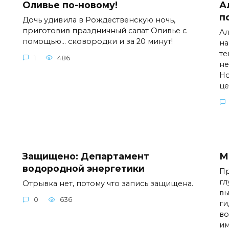
Оливье по-новому!
А
п
Дочь удивила в Рождественскую ночь,
приготовив праздничный салат Оливье с
Ал
помощью... сковородки и за 20 минут!
на
те
1
486
не
Но
це
Защищено: Департамент
М
водородной энергетики
Пр
гл
Отрывка нет, потому что запись защищена.
вы
0
636
ги
во
им