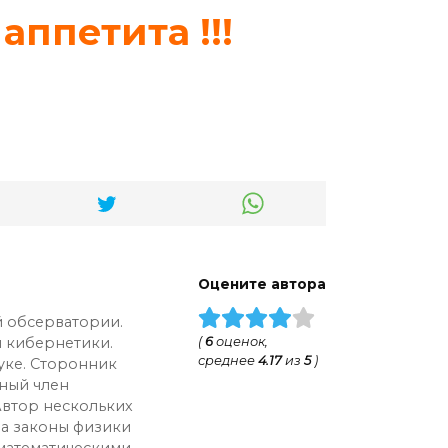
ппетита !!!
Оцените автора
 обсерватории.
 кибернетики.
(
6
оценок,
среднее
4.17
из
5
)
уке. Сторонник
ный член
Автор нескольких
на законы физики
 математическими