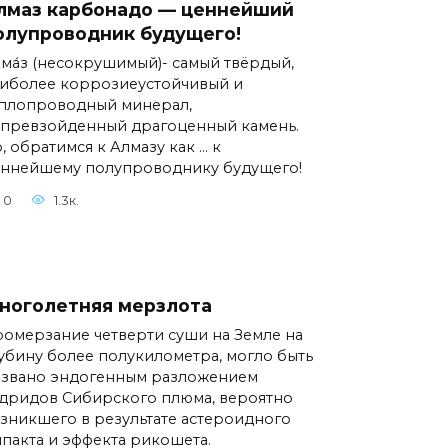
лмаз карбонадо — ценнейший
олупроводник будущего!
ма́з (несокрушимый)- самый твёрдый,
иболее коррозиеустойчивый и
плопроводный минерал,
превзойденный драгоценный камень.
, обратимся к Алмазу как … к
ннейшему полупроводнику будущего!
0
1.3к.
ноголетняя мерзлота
омерзание четверти суши на Земле на
убину более полукилометра, могло быть
звано эндогенным разложением
дридов Сибирского плюма, вероятно
зникшего в результате астероидного
пакта и эффекта рикошета.