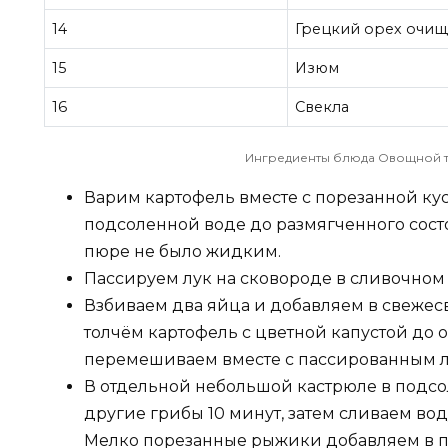
14
Грецкий орех очи
15
Изюм
16
Свекла
Ингредиенты блюда Овощной т
Варим картофель вместе с порезанной ку
подсоленной воде до размягченного состо
пюре не было жидким.
Пассируем лук на сковороде в сливочном 
Взбиваем два яйца и добавляем в свежес
толчём картофель с цветной капустой до 
перемешиваем вместе с пассированным лу
В отдельной небольшой кастрюле в подс
другие грибы 10 минут, затем сливаем вод
Мелко порезанные рыжики добавляем в 