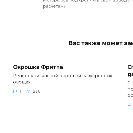
расчетами.
Ваc также может за
Окрошка Фритта
С
д
Рецепт уникальной окрошки на жаренных
овощах.
Сп
пр
1
236
ор