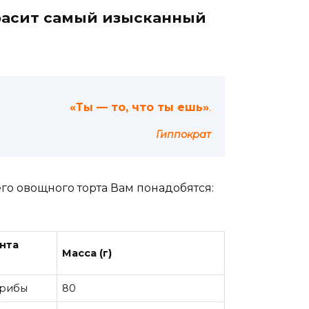
расит самый изысканный
«Ты —
то
,
что
ты
ешь
»
.
Гиппократ
о овощного торта Вам понадобятся:
нта
Масса (г)
грибы
80