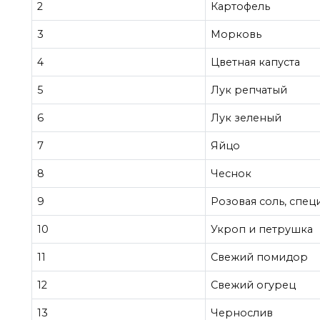
2
Картофель
3
Морковь
4
Цветная капуста
5
Лук репчатый
6
Лук зеленый
7
Яйцо
8
Чеснок
9
Розовая соль, спец
10
Укроп и петрушка
11
Свежий помидор
12
Свежий огурец
13
Чернослив