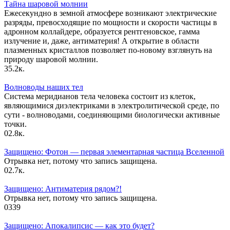
Тайна шаровой молнии
Ежесекундно в земной атмосфере возникают электрические
разряды, превосходящие по мощности и скорости частицы в
адронном коллайдере, образуется рентгеновское, гамма
излучение и, даже, антиматерия! А открытие в области
плазменных кристаллов позволяет по-новому взглянуть на
природу шаровой молнии.
3
5.2к.
Волноводы наших тел
Система меридианов тела человека состоит из клеток,
являющимися диэлектриками в электролитической среде, по
сути - волноводами, соединяющими биологически активные
точки.
0
2.8к.
Защищено: Фотон — первая элементарная частица Вселенной
Отрывка нет, потому что запись защищена.
0
2.7к.
Защищено: Антиматерия рядом?!
Отрывка нет, потому что запись защищена.
0
339
Защищено: Апокалипсис — как это будет?