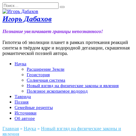
Перейти
Search
к
for:
содержанию
Игорь Дабахов
Познание увеличивает границы непознанного!
Гипотеза об эволюции планет в рамках протекания реакций
синтеза в твёрдом ядре и водородной дегазации, скрашенная
романтической поэзией автора.
Наука
Расширение Земли
Геоистория
Солнечная система
Новый взгляд на физические законы и явления
Полезное ископаемое водород
Таврида
Поэзия
Семейные рецепты
Источники
Об авторе
Главная
»
Наука
»
Новый взгляд на физические законы и
явления