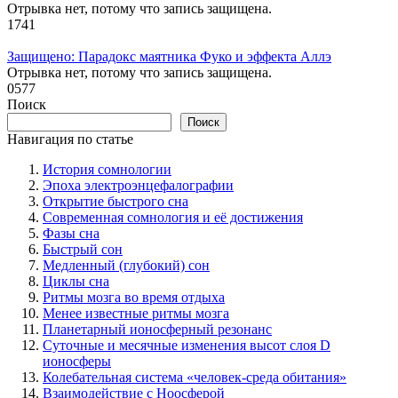
Отрывка нет, потому что запись защищена.
1
741
Защищено: Парадокс маятника Фуко и эффекта Аллэ
Отрывка нет, потому что запись защищена.
0
577
Поиск
Поиск
Навигация по статье
История сомнологии
Эпоха электроэнцефалографии
Открытие быстрого сна
Современная сомнология и её достижения
Фазы сна
Быстрый сон
Медленный (глубокий) сон
Циклы сна
Ритмы мозга во время отдыха
Менее известные ритмы мозга
Планетарный ионосферный резонанс
Суточные и месячные изменения высот слоя D
ионосферы
Колебательная система «человек-среда обитания»
Взаимодействие с Ноосферой