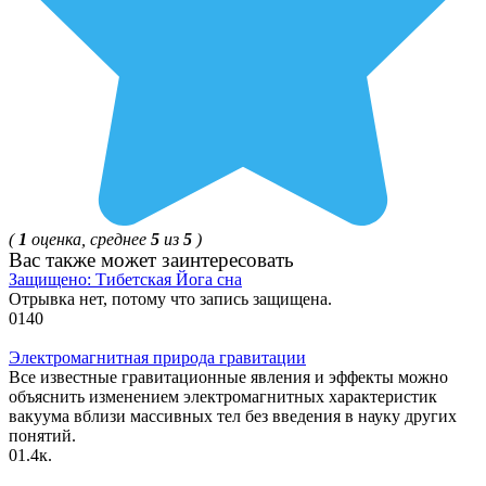
(
1
оценка, среднее
5
из
5
)
Ваc также может заинтересовать
Защищено: Тибетская Йога сна
Отрывка нет, потому что запись защищена.
0
140
Электромагнитная природа гравитации
Все известные гравитационные явления и эффекты можно
объяснить изменением электромагнитных характеристик
вакуума вблизи массивных тел без введения в науку других
понятий.
0
1.4к.