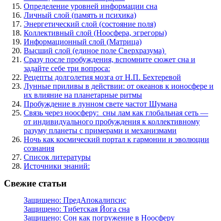
Определение уровней информации сна
Личный слой (память и психика)
Энергетический слой (состояние поля)
Коллективный слой (Ноосфера, эгрегоры)
Информационный слой (Матрица)
Высший слой (единое поле Сверхразума)
Сразу после пробуждения, вспомните сюжет сна и
задайте себе три вопроса:
Рецепты долголетия мозга от Н.П. Бехтеревой
Лунные приливы в действии: от океанов к ионосфере и
их влияние на планетарные ритмы
Пробуждение в лунном свете частот Шумана
Связь через ноосферу: сны лам как глобальная сеть —
от индивидуального пробуждения к коллективному
разуму планеты с примерами и механизмами
Ночь как космический портал к гармонии и эволюции
сознания
Список литературы
Источники знаний:
Свежие статьи
Защищено: ПредАпокалипсис
Защищено: Тибетская Йога сна
Защищено: Сон как погружение в Ноосферу