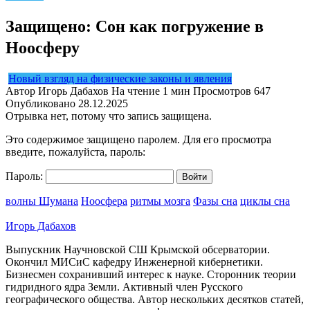
Защищено: Сон как погружение в
Ноосферу
Новый взгляд на физические законы и явления
Автор
Игорь Дабахов
На чтение
1 мин
Просмотров
647
Опубликовано
28.12.2025
Отрывка нет, потому что запись защищена.
Это содержимое защищено паролем. Для его просмотра
введите, пожалуйста, пароль:
Пароль:
волны Шумана
Ноосфера
ритмы мозга
Фазы сна
циклы сна
Игорь Дабахов
Выпускник Научновской СШ Крымской обсерватории.
Окончил МИСиС кафедру Инженерной кибернетики.
Бизнесмен сохранивший интерес к науке. Сторонник теории
гидридного ядра Земли. Активный член Русского
географического общества. Автор нескольких десятков статей,