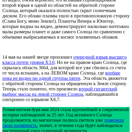
второй взрыв в одной из областей на обратной стороне
Солнца, который оказался полностью скрыт солнечным
диском. Его облако плазмы ушло в противоположную сторону
(Слава Богу, мимо Земли!). Планеты Венера и Юпитер,
которые видны на видео, демонстрируют насколько ничтожно
малы размеры планет и даже самого Солнца по сравнению с
объемами выбрасываемых в космос плазменных облаков.
14 мая на нашей звезде произошел
очередной взрыв высшего
класса почти уровня X3.0
. Но не на правом краю Солнца, где
скрылась область 3664, для которой все уже сбились со счета
от числа вспышек, а на ЛЕВОМ краю Солнца, где
вообще
пока не видно ни одной группы пятен
. Эта область движется
с обратной стороны Солнца на обращенную к Земле сторону.
Теперь стало понятно, что произвело
второй гигантский
выброс массы на левой стороне Солнца
, наблюдавшийся
синхронно со взрывом X8,7.
Геомагнитная буря мая 2024 стала крупнейшей в современной
истории наблюдений за 25 лет. Год активного Солнца
продолжается, но магнитные полюса светила уже
поменяли
свою полярность
, значит, в течение года будет наблюдаться
постепенный спад солнечной активности.