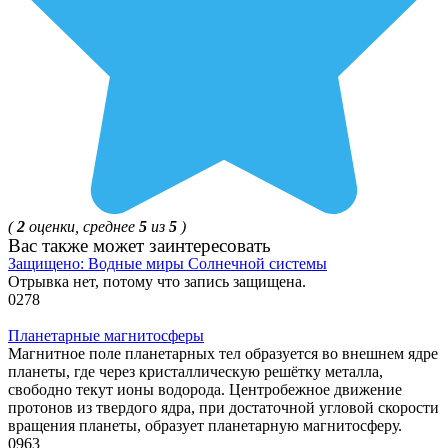
(
2
оценки, среднее
5
из
5
)
Ваc также может заинтересовать
Защищено: Водные миры Солнечной системы
Отрывка нет, потому что запись защищена.
0
278
Планетарные магнитосферы
Магнитное поле планетарных тел образуется во внешнем ядре
планеты, где через кристаллическую решётку металла,
свободно текут ионы водорода. Центробежное движение
протонов из твердого ядра, при достаточной угловой скорости
вращения планеты, образует планетарную магнитосферу.
0
963