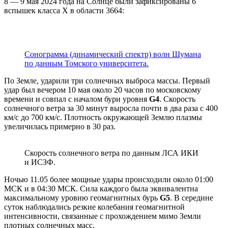
8 — 9 мая 2024 года на Солнце были зафиксированы 6
вспышек класса Х в области 3664:
Сонограмма (динамический спектр) волн Шумана
по данным Томского университета.
По Земле, ударили три солнечных выброса массы. Первый
удар был вечером 10 мая около 20 часов по московскому
времени и совпал с началом бури уровня
G4
. Скорость
солнечного ветра за 30 минут выросла почти в два раза с 400
км/с до 700 км/с. Плотность окружающей Землю плазмы
увеличилась примерно в 30 раз.
Скорость солнечного ветра по данным ЛСА ИКИ
и ИСЗФ.
Ночью 11.05 более мощные удары происходили около 01:00
МСК и в 04:30 МСК. Сила каждого была эквивалентна
максимальному уровню геомагнитных бурь
G5
. В середине
суток наблюдались резкие колебания геомагнитной
интенсивности, связанные с прохождением мимо Земли
плотных солнечных масс.