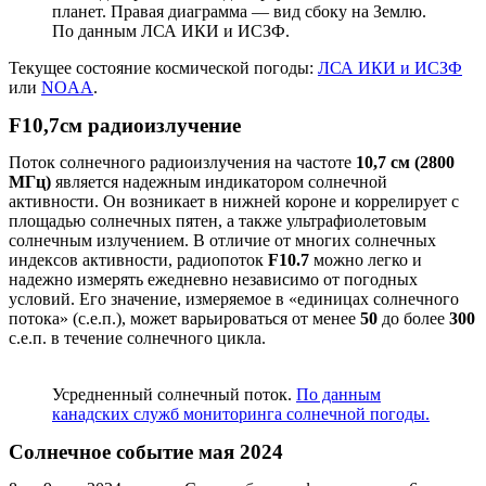
планет. Правая диаграмма — вид сбоку на Землю.
По данным ЛСА ИКИ и ИСЗФ.
Текущее состояние космической погоды:
ЛСА ИКИ и ИСЗФ
или
NOAA
.
F10,7см радиоизлучение
Поток солнечного радиоизлучения на частоте
10,7 см (2800
МГц)
является надежным индикатором солнечной
активности. Он возникает в нижней короне и коррелирует с
площадью солнечных пятен, а также ультрафиолетовым
солнечным излучением. В отличие от многих солнечных
индексов активности, радиопоток
F10.7
можно легко и
надежно измерять ежедневно независимо от погодных
условий. Его значение, измеряемое в «единицах солнечного
потока» (с.е.п.), может варьироваться от менее
50
до более
300
с.е.п. в течение солнечного цикла.
Усредненный солнечный поток.
По данным
канадских служб мониторинга солнечной погоды.
Солнечное событие мая 2024