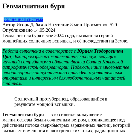
Геомагнитная буря
Солнечная система
Автор
Игорь Дабахов
На чтение
8 мин
Просмотров
529
Опубликовано
14.05.2024
Геомагнитная буря в мае 2024 года, вызванная серией
мощнейших солнечных вспышек, и её последствия на Земле.
Работа выполнена в соавторстве с
Юрием Теодоровичем
Цап
, доктором физико-математических наук, ведущим
научный сотрудником в области физики Солнца Крымской
астрофизической обсерватории. Надеюсь, наше многолетнее
плодотворное сотрудничество приведет к удивительным
открытиям и интересным для любознательных читателей
статьям.
Солнечный протуберанец, образовавшийся в
результате мощной вспышки.
Геомагнитная буря
— это сильное возмущение
магнитосферы Земли солнечным ветром, возникающее под
действием потока сверхбыстрых заряженных частиц, который
вызывает изменения в электрических токах, радиационных