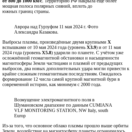
от 800 до 1000 км/с
. Территорию РФ накрыла ещё более
мощная полоса полярных сияний, вплоть до
южных границ страны.
Аврора над Гурзуфом 11 мая 2024 г. Фото
Александра Казакова.
Выбросы плазмы, произведённые двумя крупными
X
вспышками от 10 мая 2024 года (уровень
X3.9
) и от 11 мая
2024 года (уровень
X5.8
) ударили по планете. С учётом уже
осложнённой геомагнитной обстановки и насыщенности
магнитосферы Земли частицами и плазмой от предыдущих
выбросов, два новых дополнительных удара могли привести к
крайне сложным геомагнитным последствиям. Ожидалось
формирование 12 числа самой крупной магнитной бури в
современной истории, как минимум с 2000 года.
Возмущение электромагнитного поля в
Шумановском диапазоне по данным CUMIANA
VLF MONITORING STATION, NW Italy, south
Europ
Из-за того, что основное облако плазмы прошло выше орбиты
Земли, воздействие на магнитосферу планеты ограничилось