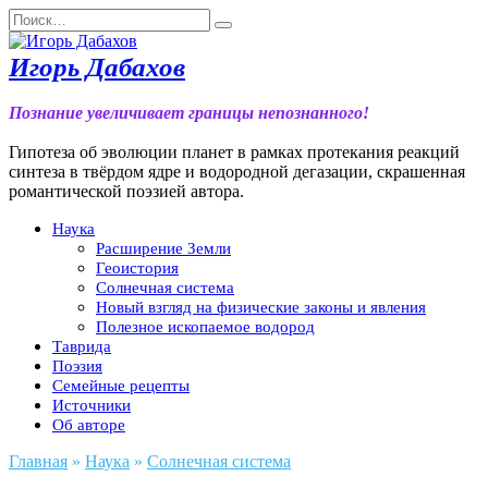
Перейти
Search
к
for:
содержанию
Игорь Дабахов
Познание увеличивает границы непознанного!
Гипотеза об эволюции планет в рамках протекания реакций
синтеза в твёрдом ядре и водородной дегазации, скрашенная
романтической поэзией автора.
Наука
Расширение Земли
Геоистория
Солнечная система
Новый взгляд на физические законы и явления
Полезное ископаемое водород
Таврида
Поэзия
Семейные рецепты
Источники
Об авторе
Главная
»
Наука
»
Солнечная система