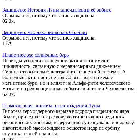
Защищено: История Луны запечатлена в её орбите
Отрывка нет, потому что запись защищена.
0
2.3к.
Защищено: Что наклонило ось Солнца?
Отрывка нет, потому что запись защищена.
1
279
Планетное эхо солнечных бурь
Периоды усиления солнечной активности имеют
цикличность, связанную с неравномерным движением
Солнца относительно центра масс планетной системы. А
солнечная активность не только вызывает на Земле
магнитные бури, но и влияет на Альфа-ритм человеческого
мозга, и на революционные события в истории Человечества.
6
2.3к.
Термоядерная гипотеза происхождения Луны
Гипотеза термоядерного взрыва водорода гидридного ядра
Земли, приведшего к расколу континентов по срединно-
океаническим хребтам, извержению супервулкана и выбросу
значительной массы жидкого вещества недр на орбиту
спутника нашей планеты.
0
3.4к.