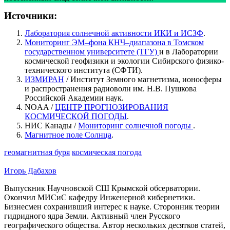
Источники:
Лаборатория солнечной активности ИКИ и ИСЗФ
.
Мониторинг ЭМ–фона КНЧ–диапазона в Томском
государственном университете (ТГУ)
и в Лаборатории
космической геофизики и экологии Сибирского физико-
технического института (СФТИ).
ИЗМИРАН
/ Институт Земного магнетизма, ионосферы
и распространения радиоволн им. Н.В. Пушкова
Российской Академии наук.
NOAA /
ЦЕНТР ПРОГНОЗИРОВАНИЯ
КОСМИЧЕСКОЙ ПОГОДЫ
.
НИС Канады /
Мониторинг солнечной погоды
.
Магнитное поле Солнца
.
геомагнитная буря
космическая погода
Игорь Дабахов
Выпускник Научновской СШ Крымской обсерватории.
Окончил МИСиС кафедру Инженерной кибернетики.
Бизнесмен сохранивший интерес к науке. Сторонник теории
гидридного ядра Земли. Активный член Русского
географического общества. Автор нескольких десятков статей,