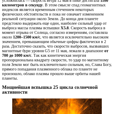
усложнилась — скорость ветра 12 мая в пике достигала
1100
километров в секунду
. В этом смысле спад геомагнитных
индексов является временным стечением некоторых
физических обстоятельств и пока не означает изменением
реальной ситуации около Земли. До конца дня планете
предстояло выдержать еще один, наиболее сильный удар от
выброса массы плазмы вспышки
X5.8
. Скорость выброса в
момент отрыва от Солнца, согласно измерениям, составляла
около
1200–1500 км/с
, что является исключительно высоким
значением, превышающим обычные цифры фактически в 2
раза. Достаточно сказать, что скорости выбросов, вызвавших
магнитные бури уровня G5 от 11 мая, лежали в диапазоне
от
700 до 1000 км/с
. Так как кинетическая энергия
пропорциональна квадрату скорости, то удар по магнитному
поля Земли мог быть исключительно сильным, но, Слава Богу,
прямого попадания плазменного облака по планете не
произошло, облако плазмы прошло выше орбиты нашей
планеты.
Мощнейшая вспышка 25 цикла солнечной
активности