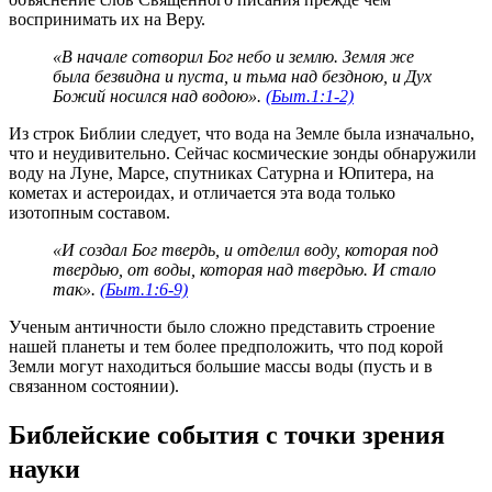
воспринимать их на Веру.
«В начале сотворил Бог небо и землю. Земля же
была безвидна и пуста, и тьма над бездною, и Дух
Божий носился над водою».
(Быт.1:1-2)
Из строк Библии следует, что вода на Земле была изначально,
что и неудивительно. Сейчас космические зонды обнаружили
воду на Луне, Марсе, спутниках Сатурна и Юпитера, на
кометах и астероидах, и отличается эта вода только
изотопным составом.
«И создал Бог твердь, и отделил воду, которая под
твердью, от воды, которая над твердью. И стало
так».
(Быт.1:6-9)
Ученым античности было сложно представить строение
нашей планеты и тем более предположить, что под корой
Земли могут находиться большие массы воды (пусть и в
связанном состоянии).
Библейские события с точки зрения
науки