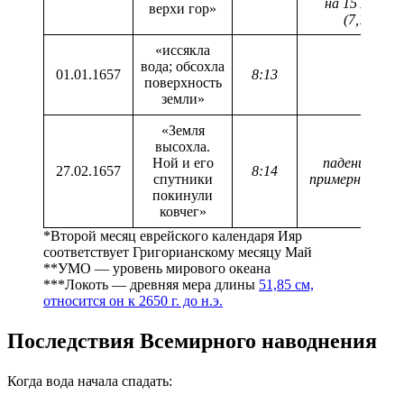
на 15 локте
верхи гор»
(7,77м)
«иссякла
вода; обсохла
01.01.1657
8:13
поверхность
земли»
«Земля
высохла.
Ной и его
падение УМ
27.02.1657
8:14
спутники
примерно на 5
покинули
ковчег»
*Второй месяц еврейского календаря Ияр
соответствует Григорианскому месяцу Май
**УМО — уровень мирового океана
***Локоть — древняя мера длины
51,85 см,
относится он к 2650 г. до н.э.
Последствия Всемирного наводнения
Когда вода начала спадать: