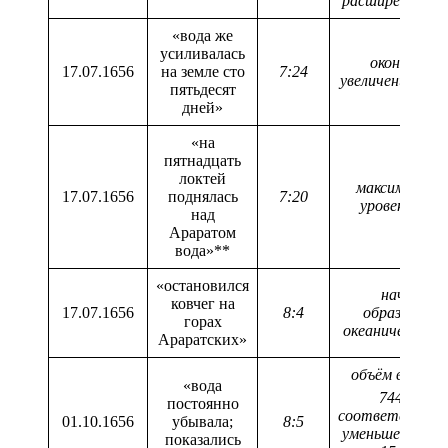
расширения Зе
«вода же
усиливалась
окончание
17.07.1656
на земле сто
7:24
увеличения УМ
пятьдесят
дней»
«на
пятнадцать
локтей
максимальны
17.07.1656
поднялась
7:20
уровень вод
над
Араратом
вода»**
«остановился
начало
ковчег на
17.07.1656
8:4
образование
горах
океанического 
Араратских»
объём воды 2
«вода
3
744км
,
постоянно
соответствую
01.10.1656
убывала;
8:5
уменьшению 
показались