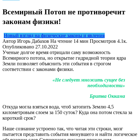
Всемирный Потоп не противоречит
законам физики!
Новый взгляд на физические законы и явления
Автор
Игорь Дабахов
На чтение
14 мин
Просмотров
4.1к.
Опубликовано
27.10.2022
Ученые долгое время отрицали саму возможность
Всемирного потопа, но открытие гидридной теории ядра
Земли позволяет объяснить эти события в строгом
соответствии с законами физики.
«Не следует множить сущее без
необходимости»
Бритва Оккама
Откуда могла взяться вода, чтоб затопить Землю 4,5
километровым слоем за 150 суток? Куда она потом стекла за
короткий срок?
Наше сознание устроено так, что читая эти строки, мозг
пытается представить события минувшего и найти логическое
объяснение слов Священного писания прежде чем