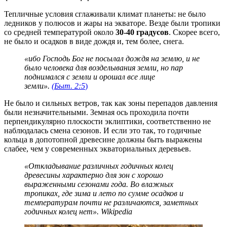
Тепличные условия сглаживали климат планеты: не было
ледников у полюсов и жары на экваторе. Везде были тропики
со средней температурой около
30-40 градусов
. Скорее всего,
не было и осадков в виде дождя и, тем более, снега.
«ибо Господь Бог не посылал дождя на землю, и не
было человека для возделывания земли, но пар
поднимался с земли и орошал все лице
земли».
(Быт. 2:5
)
Не было и сильных ветров, так как зоны перепадов давления
были незначительными. Земная ось проходила почти
перпендикулярно плоскости эклиптики, соответственно не
наблюдалась смена сезонов. И если это так, то годичные
кольца в допотопной древесине должны быть выражены
слабее, чем у современных экваториальных деревьев.
«Откладывание различных годичных колец
древесины характерно для зон с хорошо
выраженными сезонами года. Во влажных
тропиках, где зима и лето по сумме осадков и
температурам почти не различаются, заметных
годичных колец нет». Wikipedia