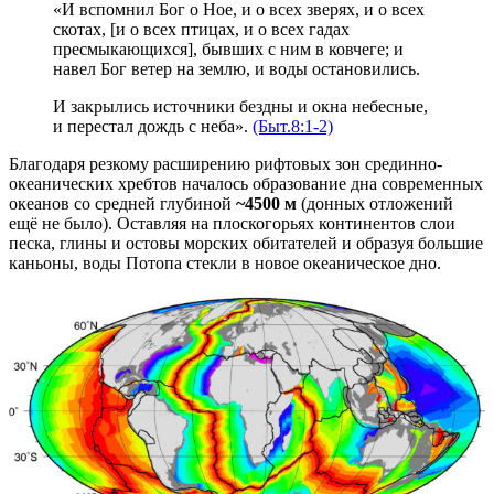
«И вспомнил Бог о Ное, и о всех зверях, и о всех
скотах, [и о всех птицах, и о всех гадах
пресмыкающихся], бывших с ним в ковчеге; и
навел Бог ветер на землю, и воды остановились.
И закрылись источники бездны и окна небесные,
и перестал дождь с неба».
(Быт.8:1-2)
Благодаря резкому расширению рифтовых зон срединно-
океанических хребтов началось образование дна современных
океанов со средней глубиной
~4500 м
(донных отложений
ещё не было). Оставляя на плоскогорьях континентов слои
песка, глины и остовы морских обитателей и образуя большие
каньоны, воды Потопа стекли в новое океаническое дно.