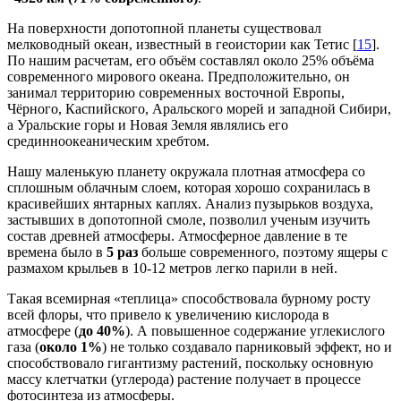
На поверхности допотопной планеты существовал
мелководный океан, известный в геоистории как Тетис [
15
].
По нашим расчетам, его объём составлял около 25% объёма
современного мирового океана. Предположительно, он
занимал территорию современных восточной Европы,
Чёрного, Каспийского, Аральского морей и западной Сибири,
а Уральские горы и Новая Земля являлись его
срединноокеаническим хребтом.
Нашу маленькую планету окружала плотная атмосфера со
сплошным облачным слоем, которая хорошо сохранилась в
красивейших янтарных каплях. Анализ пузырьков воздуха,
застывших в допотопной смоле, позволил ученым изучить
состав древней атмосферы. Атмосферное давление в те
времена было в
5 раз
больше современного, поэтому ящеры с
размахом крыльев в 10-12 метров легко парили в ней.
Такая всемирная «теплица» способствовала бурному росту
всей флоры, что привело к увеличению кислорода в
атмосфере (
до 40%
). А повышенное содержание углекислого
газа (
около 1%
) не только создавало парниковый эффект, но и
способствовало гигантизму растений, поскольку основную
массу клетчатки (углерода) растение получает в процессе
фотосинтеза из атмосферы.