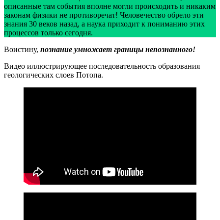
описанные там события вполне могли происходить и никаким
законам физики не противоречат! Человечество обрело эти
знания 30 веков назад, а наука приходит к пониманию этих
процессов только сегодня.
Воистину,
познание умножает границы непознанного!
Видео иллюстрирующее последовательность образования
геологических слоев Потопа.