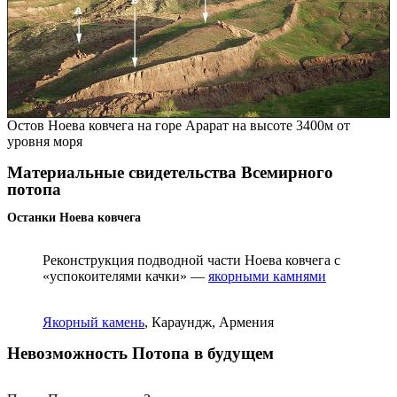
Остов Ноева ковчега на горе Арарат на высоте 3400м от
уровня моря
Материальные свидетельства Всемирного
потопа
Останки Ноева ковчега
Реконструкция подводной части Ноева ковчега с
«успокоителями качки» —
якорными камнями
Якорный камень
, Караундж, Армения
Невозможность Потопа в будущем