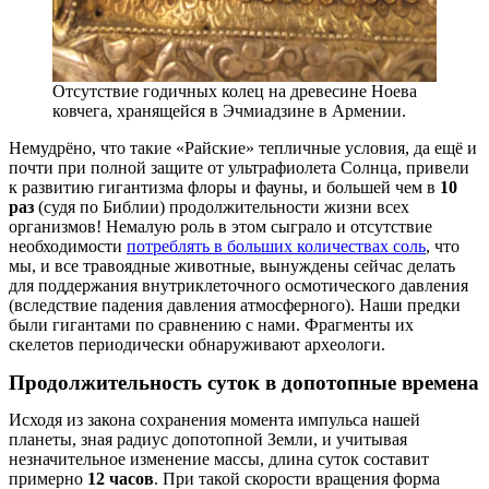
Отсутствие годичных колец на древесине Ноева
ковчега, хранящейся в Эчмиадзине в Армении.
Немудрёно, что такие «Райские» тепличные условия, да ещё и
почти при полной защите от ультрафиолета Солнца, привели
к развитию гигантизма флоры и фауны, и большей чем в
10
раз
(судя по Библии) продолжительности жизни всех
организмов! Немалую роль в этом сыграло и отсутствие
необходимости
потреблять в больших количествах соль
, что
мы, и все травоядные животные, вынуждены сейчас делать
для поддержания внутриклеточного осмотического давления
(вследствие падения давления атмосферного). Наши предки
были гигантами по сравнению с нами. Фрагменты их
скелетов периодически обнаруживают археологи.
Продолжительность суток в допотопные времена
Исходя из закона сохранения момента импульса нашей
планеты, зная радиус допотопной Земли, и учитывая
незначительное изменение массы, длина суток составит
примерно
12 часов
. При такой скорости вращения форма