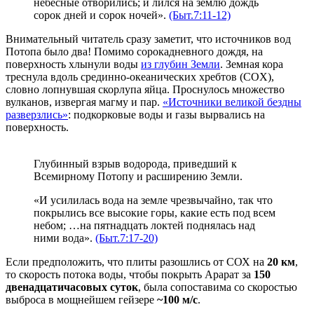
небесные отворились; и лился на землю дождь
сорок дней и сорок ночей».
(Быт.7:11-12)
Внимательный читатель сразу заметит, что источников вод
Потопа было два! Помимо сорокадневного дождя, на
поверхность хлынули воды
из глубин Земли
. Земная кора
треснула вдоль срединно-океанических хребтов (COX),
словно лопнувшая скорлупа яйца. Проснулось множество
вулканов, извергая магму и пар.
«Источники великой бездны
разверзлись»
: подкорковые воды и газы вырвались на
поверхность.
Глубинный взрыв водорода, приведший к
Всемирному Потопу и расширению Земли.
«И усилилась вода на земле чрезвычайно, так что
покрылись все высокие горы, какие есть под всем
небом; …на пятнадцать локтей поднялась над
ними вода».
(Быт.7:17-20)
Если предположить, что плиты разошлись от СОХ на
20 км
,
то скорость потока воды, чтобы покрыть Арарат за
150
двенадцатичасовых суток
, была сопоставима со скоростью
выброса в мощнейшем гейзере
~100 м/c
.