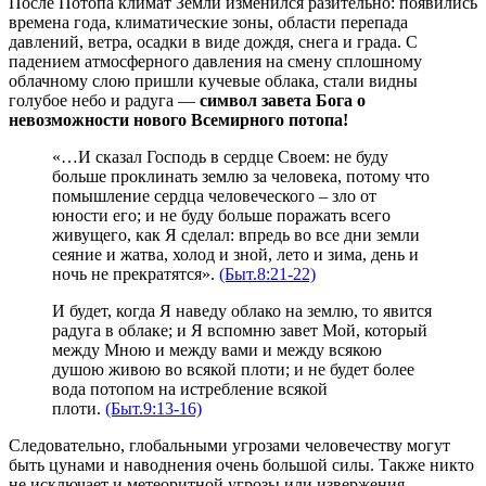
После Потопа климат Земли изменился разительно: появились
времена года, климатические зоны, области перепада
давлений, ветра, осадки в виде дождя, снега и града. С
падением атмосферного давления на смену сплошному
облачному слою пришли кучевые облака, стали видны
голубое небо и радуга —
символ завета Бога о
невозможности нового Всемирного потопа!
«…И сказал Господь в сердце Своем: не буду
больше проклинать землю за человека, потому что
помышление сердца человеческого – зло от
юности его; и не буду больше поражать всего
живущего, как Я сделал: впредь во все дни земли
сеяние и жатва, холод и зной, лето и зима, день и
ночь не прекратятся».
(Быт.8:21-22)
И будет, когда Я наведу облако на землю, то явится
радуга в облаке; и Я вспомню завет Мой, который
между Мною и между вами и между всякою
душою живою во всякой плоти; и не будет более
вода потопом на истребление всякой
плоти.
(Быт.9:13-16)
Следовательно, глобальными угрозами человечеству могут
быть цунами и наводнения очень большой силы. Также никто
не исключает и метеоритной угрозы или извержения