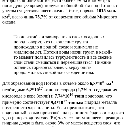
которого, вполне мог вырасти более чем на километр в
последующее время), получаем общий объём вод Потопа, с
учетом существовавшего океана Тетис, порядка
1015 млн.
3
км
, всего лишь
75,7%
от современного объёма Мирового
океана.
Такие изгибы и завихрения в слоях осадочных
пород говорят, что накопление грунта
происходило в водной среде и занимало не
миллионы лет. Потоки воды несли грунт, в какой-
то момент появилась турбулентность и все свежие
слои стали смещаться и перемешиваться. Нижние
остались горизонтальные. Сверху опять
продолжилось спокойное осаждение ила.
8
3
Для образования вод Потопа в объёме около
6,8*10
км
17
необходимо
6,2*10
тонн
кислорода (
2,7%
от содержания
16
кислорода в коре Земли) и
7,74*10
тонн
водорода, что
17
примерно соответствует
9,4*10
тоннам
гидрида металла
внутреннего ядра планеты. Если предположить, что
водородный взрыв произошёл на границе твёрдого и жидкого
ядра (в переходном слое
Е
«),то масса вступившего в реакцию
гидрида должна быть около
3%
от массы вещества слоя, что