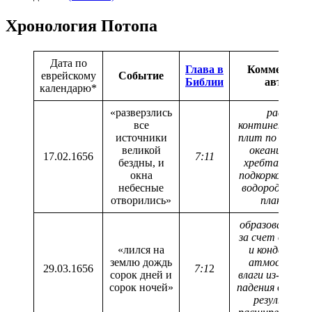
Хронология Потопа
Дата по
Глава в
Комментари
еврейскому
Событие
Библии
автора
календарю*
«разверзлись
раскол
все
континенталь
источники
плит по средин
великой
океанически
17.02.1656
7:11
бездны, и
хребтам, вых
окна
подкорковых во
небесные
водорода из не
отворились»
планеты
образование в
за счет дегаза
«лился на
и конденсаци
землю дождь
атмосферно
29.03.1656
7:1
2
сорок дней и
влаги из-за резк
сорок ночей»
падения давлени
результате