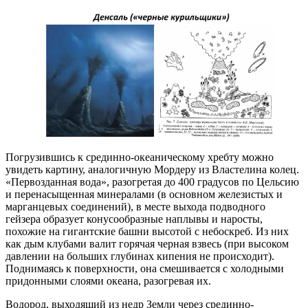
Погрузившись к срединно-океаническому хребту можно
увидеть картину, аналогичную Мордеру из Властелина колец.
«Первозданная вода», разогретая до 400 градусов по Цельсию
и перенасыщенная минералами (в основном железистых и
марганцевых соединений), в месте выхода подводного
гейзера образует конусообразные наплывы и наросты,
похожие на гигантские башни высотой с небоскреб. Из них
как дым клубами валит горячая черная взвесь (при высоком
давлении на больших глубинах кипения не происходит).
Поднимаясь к поверхности, она смешивается с холодными
придонными слоями океана, разогревая их.
Водород, выходящий из недр Земли через срединно-