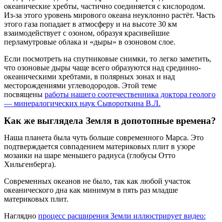
океанические хребты, частично соединяется с кислородом.
Из-за этого уровень мирового океана неуклонно растёт. Часть
этого газа попадает в атмосферу и на высоте 30 км
взаимодействует с озоном, образуя красивейшие
перламутровые облака и «дыры» в озоновом слое.
Если посмотреть на спутниковые снимки, то легко заметить,
что озоновые дыры чаще всего образуются над срединно-
океаническими хребтами, в полярных зонах и над
месторождениями углеводородов. Этой теме
посвящены
работы нашего соотечественника доктора геолого
— минералогических наук Сывороткина В.Л.
Как же выглядела Земля в допотопные времена
?
Наша планета была чуть больше современного Марса. Это
подтверждается совпадением материковых плит в узоре
мозаики на шаре меньшего радиуса (глобусы Отто
Хильгенберга).
Современных океанов не было, так как любой участок
океанического дна как минимум в пять раз младше
материковых плит.
Наглядно
процесс расширения Земли иллюстрирует видео: