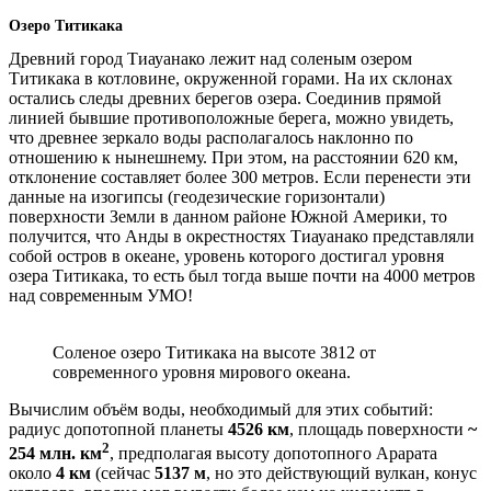
Озеро Титикака
Древний город Тиауанако лежит над соленым озером
Титикака в котловине, окруженной горами. На их склонах
остались следы древних берегов озера. Соединив прямой
линией бывшие противоположные берега, можно увидеть,
что древнее зеркало воды располагалось наклонно по
отношению к нынешнему. При этом, на расстоянии 620 км,
отклонение составляет более 300 метров. Если перенести эти
данные на изогипсы (геодезические горизонтали)
поверхности Земли в данном районе Южной Америки, то
получится, что Анды в окрестностях Тиауанако представляли
собой остров в океане, уровень которого достигал уровня
озера Титикака, то есть был тогда выше почти на 4000 метров
над современным УМО!
Соленое озеро Титикака на высоте 3812 от
современного уровня мирового океана.
Вычислим объём воды, необходимый для этих событий:
радиус допотопной планеты
4526 км
, площадь поверхности
~
2
254 млн. км
, предполагая высоту допотопного Арарата
около
4 км
(сейчас
5137 м
, но это действующий вулкан, конус