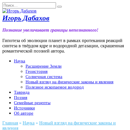
Перейти
Search
к
for:
содержанию
Игорь Дабахов
Познание увеличивает границы непознанного!
Гипотеза об эволюции планет в рамках протекания реакций
синтеза в твёрдом ядре и водородной дегазации, скрашенная
романтической поэзией автора.
Наука
Расширение Земли
Геоистория
Солнечная система
Новый взгляд на физические законы и явления
Полезное ископаемое водород
Таврида
Поэзия
Семейные рецепты
Источники
Об авторе
Главная
»
Наука
»
Новый взгляд на физические законы и
явления