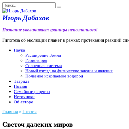
Перейти
Search
к
for:
содержанию
Игорь Дабахов
Познание увеличивает границы непознанного!
Гипотеза об эволюции планет в рамках протекания реакций син
Наука
Расширение Земли
Геоистория
Солнечная система
Новый взгляд на физические законы и явления
Полезное ископаемое водород
Таврида
Поэзия
Семейные рецепты
Источники
Об авторе
Главная
»
Поэзия
Светоч далеких миров