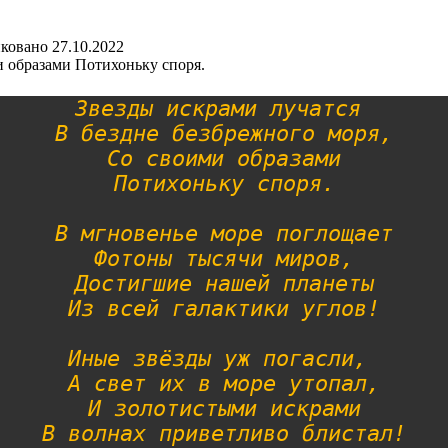
ковано
27.10.2022
и образами Потихоньку споря.
Звезды искрами лучатся 
В бездне безбрежного моря,
Со своими образами
Потихоньку споря.
В мгновенье море поглощает
Фотоны тысячи миров,
Достигшие нашей планеты
Из всей галактики углов!
Иные звёзды уж погасли, 
А свет их в море утопал,
И золотистыми искрами
В волнах приветливо блистал!