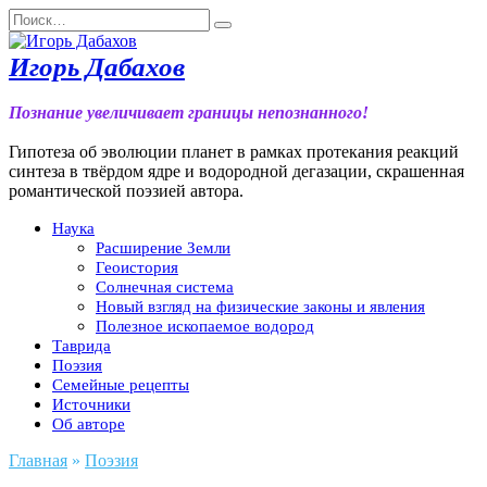
Перейти
Search
к
for:
содержанию
Игорь Дабахов
Познание увеличивает границы непознанного!
Гипотеза об эволюции планет в рамках протекания реакций
синтеза в твёрдом ядре и водородной дегазации, скрашенная
романтической поэзией автора.
Наука
Расширение Земли
Геоистория
Солнечная система
Новый взгляд на физические законы и явления
Полезное ископаемое водород
Таврида
Поэзия
Семейные рецепты
Источники
Об авторе
Главная
»
Поэзия