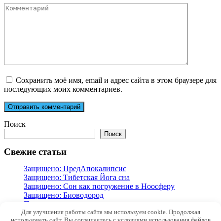
Комментарий
Сохранить моё имя, email и адрес сайта в этом браузере для
последующих моих комментариев.
Поиск
Поиск
Свежие статьи
Защищено: ПредАпокалипсис
Защищено: Тибетская Йога сна
Защищено: Сон как погружение в Ноосферу
Защищено: Биоводород
Покорение вершины
Для улучшения работы сайта мы используем cookie. Продолжая
использовать сайт, Вы соглашаетесь с условиями использования файлов
© 2026 Игорь Дабахов