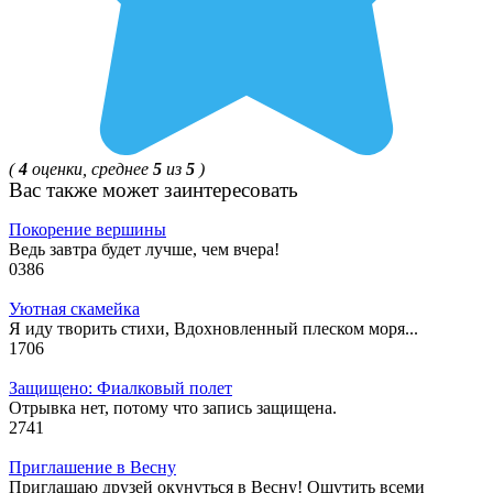
(
4
оценки, среднее
5
из
5
)
Ваc также может заинтересовать
Покорение вершины
Ведь завтра будет лучше, чем вчера!
0
386
Уютная скамейка
Я иду творить стихи, Вдохновленный плеском моря...
1
706
Защищено: Фиалковый полет
Отрывка нет, потому что запись защищена.
2
741
Приглашение в Весну
Приглашаю друзей окунуться в Весну! Ощутить всеми