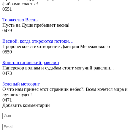
фибрами счастье!
0
551
Торжество Весны
Пусть на Душе пребывает весна!
0
479
Весной, когда откроются потоки…
Пророческое стихотворение Дмитрия Мережковкого
0
559
Константиновский равелин
Наперекор волнам и судьбам стоит могучий равелин...
0
473
Зеленый метеорит
О что нам принес этот странник небес?! Всем хочется мира и
лучших чудес!
0
471
Добавить комментарий
Имя
*
Email
*