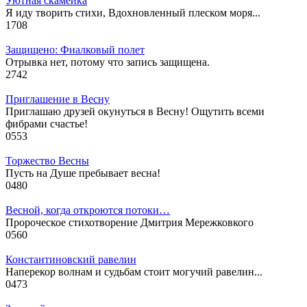
Уютная скамейка
Я иду творить стихи, Вдохновленный плеском моря...
1
708
Защищено: Фиалковый полет
Отрывка нет, потому что запись защищена.
2
742
Приглашение в Весну
Приглашаю друзей окунуться в Весну! Ощутить всеми
фибрами счастье!
0
553
Торжество Весны
Пусть на Душе пребывает весна!
0
480
Весной, когда откроются потоки…
Пророческое стихотворение Дмитрия Мережковкого
0
560
Константиновский равелин
Наперекор волнам и судьбам стоит могучий равелин...
0
473