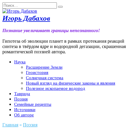
Перейти
Search
к
for:
содержанию
Игорь Дабахов
Познание увеличивает границы непознанного!
Гипотеза об эволюции планет в рамках протекания реакций
синтеза в твёрдом ядре и водородной дегазации, скрашенная
романтической поэзией автора.
Наука
Расширение Земли
Геоистория
Солнечная система
Новый взгляд на физические законы и явления
Полезное ископаемое водород
Таврида
Поэзия
Семейные рецепты
Источники
Об авторе
Главная
»
Поэзия